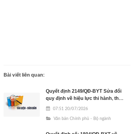
Bài viết liên quan:
Quyết định 2149/QĐ-BYT Sửa đổi
quy định về hiệu lực thi hành, thời
điểm áp dụng tại Quyết định số
07:51 20/07/2026
486/QĐ-BYT về việc ban hành tài
Văn bản Chính phủ - Bộ ngành
liệu chuyên môn “Hướng dẫn quy
trình kỹ thuật chuyên ngành y học