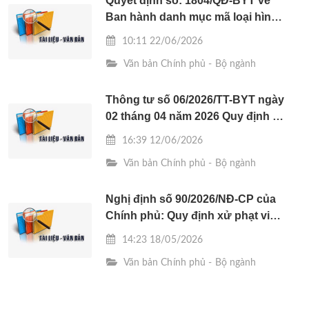
cổ truyền”
Quyết định số: 1804/QĐ-BYT về
Ban hành danh mục mã loại hình
khám bệnh, chữa bệnh và danh
10:11 22/06/2026
mục mã khoa phục vụ việc mã
Văn bản Chính phủ - Bộ ngành
hoá và gửi dữ liệu chi phí khám
bệnh, chữa bệnh bảo hiểm y tế
Thông tư số 06/2026/TT-BYT ngày
02 tháng 04 năm 2026 Quy định về
mã hóa bệnh tật, nguyên nhân tử
16:39 12/06/2026
vong theo ICD-10
Văn bản Chính phủ - Bộ ngành
Nghị định số 90/2026/NĐ-CP của
Chính phủ: Quy định xử phạt vi
phạm hành chính trong lĩnh vực y
14:23 18/05/2026
tế
Văn bản Chính phủ - Bộ ngành