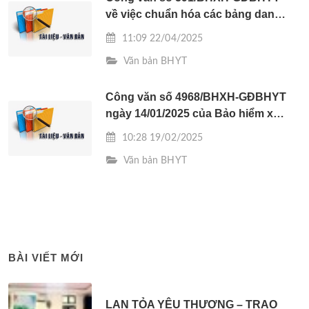
về việc chuẩn hóa các bảng danh
mục ban hành kèm theo quyết
11:09 22/04/2025
định số 3618/QĐ-BHXH
Văn bản BHYT
Công văn số 4968/BHXH-GĐBHYT
ngày 14/01/2025 của Bảo hiểm xã
hội tỉnh Hà Tĩnh về hướng dẫn
10:28 19/02/2025
thanh toán trực tiếp chi phí thuốc,
Văn bản BHYT
thiết bị y tế cho người bệnh theo
Thông tư số 22/2024/TT-BYT
BÀI VIẾT MỚI
LAN TỎA YÊU THƯƠNG – TRAO