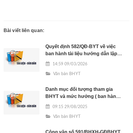
Bài viết liên quan:
Quyết định 582/QĐ-BYT về việc
ban hành tài liệu hướng dẫn lập
dự kiến chi, điều chỉnh dự kiến chi
14:59 09/03/2026
KCB
Văn bản BHYT
Danh mục đối tượng tham gia
BHYT và mức hưởng ( ban hành
kèm theo Công văn số /BHXH-
09:15 29/08/2025
CĐBHYT ngày 27/ 8/ 2025 của
Văn bản BHYT
BHXH tỉnh Hà Tĩnh)
Công văn số 591/BHXH-GĐBHYT