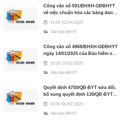
Công văn số 591/BHXH-GĐBHYT
về việc chuẩn hóa các bảng danh
mục ban hành kèm theo quyết
11:09 22/04/2025
định số 3618/QĐ-BHXH
Văn bản BHYT
Công văn số 4968/BHXH-GĐBHYT
ngày 14/01/2025 của Bảo hiểm xã
hội tỉnh Hà Tĩnh về hướng dẫn
10:28 19/02/2025
thanh toán trực tiếp chi phí thuốc,
Văn bản BHYT
thiết bị y tế cho người bệnh theo
Thông tư số 22/2024/TT-BYT
Quyết định 4750/QĐ-BYT sửa đổi,
bổ sung quyết định 130/QĐ-BYT
ngày 18/01/2023
10:00 06/02/2025
Văn bản BHYT