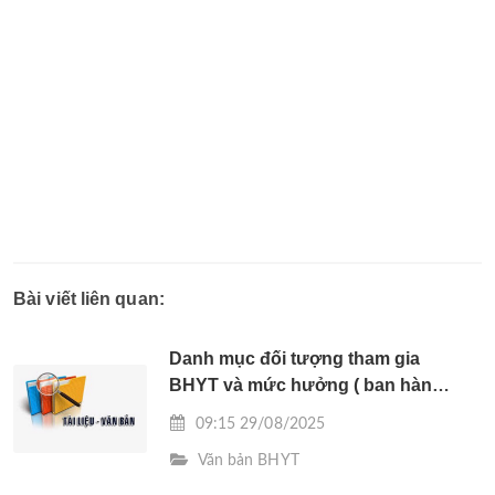
Bài viết liên quan:
Danh mục đối tượng tham gia
BHYT và mức hưởng ( ban hành
kèm theo Công văn số /BHXH-
09:15 29/08/2025
CĐBHYT ngày 27/ 8/ 2025 của
Văn bản BHYT
BHXH tỉnh Hà Tĩnh)