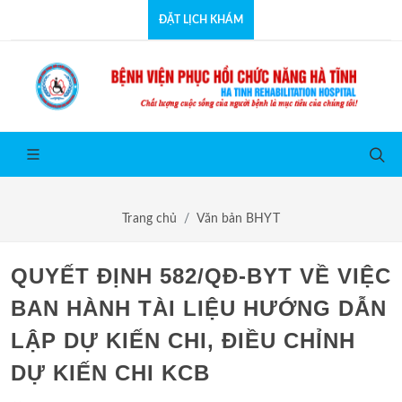
ĐẶT LỊCH KHÁM
Trang chủ
Văn bản BHYT
QUYẾT ĐỊNH 582/QĐ-BYT VỀ VIỆC
BAN HÀNH TÀI LIỆU HƯỚNG DẪN
LẬP DỰ KIẾN CHI, ĐIỀU CHỈNH
DỰ KIẾN CHI KCB