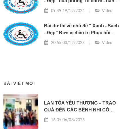
- Đẹp” của phòng Tổ chức - hành
chính và Khoa Dược
09:49 19/12/2024
Video
Bài dự thi về chủ đề “ Xanh - Sạch
- Đẹp” Đơn vị điều trị Phục hồi
chức năng Nhi khoa
20:55 03/12/2023
Video
BÀI VIẾT MỚI
LAN TỎA YÊU THƯƠNG – TRAO
QUÀ ĐẾN CÁC BỆNH NHI CÓ
HOÀN CẢNH KHÓ KHĂN
16:05 06/08/2026