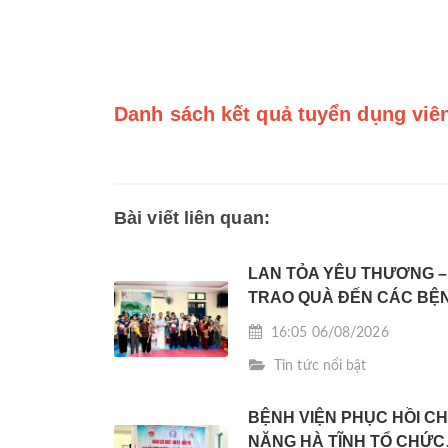
Danh sách kết quả tuyển dụng viê
Bài viết liên quan:
LAN TỎA YÊU THƯƠNG –
TRAO QUÀ ĐẾN CÁC BỆ
NHI CÓ HOÀN CẢNH KHÓ
16:05 06/08/2026
KHĂN
Tin tức nổi bật
BỆNH VIỆN PHỤC HỒI C
NĂNG HÀ TĨNH TỔ CHỨC