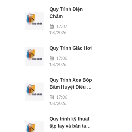
KHĂN
Quy Trình Điện
Châm
17:07
05/08/2026
Quy Trình Giác Hơi
17:06
05/08/2026
Quy Trình Xoa Bóp
Bấm Huyệt Điều Trị
Liệt Nửa Người Do
17:06
Tai Biến Mạch Máu
05/08/2026
Não
Quy trình kỹ thuật
tập tay và bàn tay