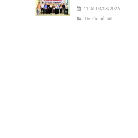
KHÁM SỨC KHỎE MIỄN P
11:06 03/08/2026
CHO THƯƠNG BINH TẠI 
Tin tức nổi bật
CẨM BÌNH