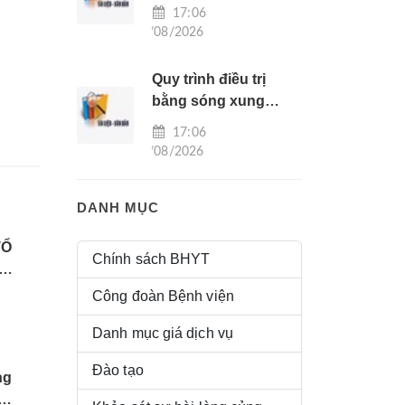
cho người bệnh
17:06
liệt nửa người
05/08/2026
Quy trình điều trị
bằng sóng xung
kích
17:06
05/08/2026
DANH MỤC
TỔ
Chính sách BHYT
G
Công đoàn Bệnh viện
Danh mục giá dịch vụ
Đào tạo
ng