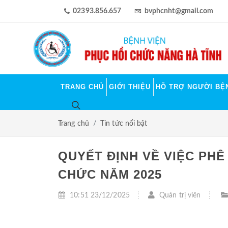
02393.856.657
bvphcnht@gmail.com
TRANG CHỦ
GIỚI THIỆU
HỖ TRỢ NGƯỜI BỆ
Trang chủ
Tin tức nổi bật
QUYẾT ĐỊNH VỀ VIỆC PHÊ
CHỨC NĂM 2025
10:51 23/12/2025
Quản trị viên