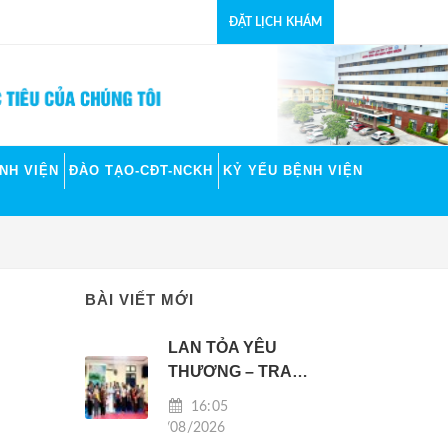
ĐẶT LỊCH KHÁM
NH VIỆN
ĐÀO TẠO-CĐT-NCKH
KỶ YẾU BỆNH VIỆN
BÀI VIẾT MỚI
LAN TỎA YÊU
THƯƠNG – TRAO
QUÀ ĐẾN CÁC
16:05
BỆNH NHI CÓ
06/08/2026
HOÀN CẢNH KHÓ