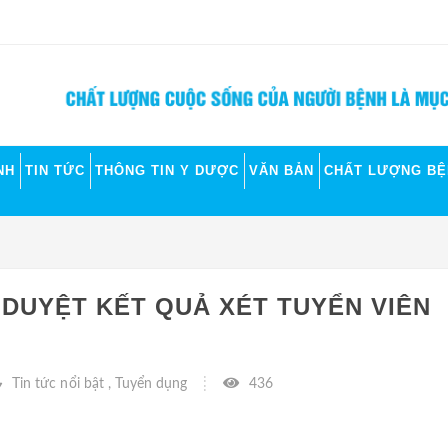
NH
TIN TỨC
THÔNG TIN Y DƯỢC
VĂN BẢN
CHẤT LƯỢNG BỆ
 DUYỆT KẾT QUẢ XÉT TUYỂN VIÊN
Tin tức nổi bật
,
Tuyển dụng
436