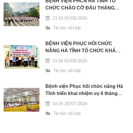
BỆNH VIỆN PHCN HÀ TĨNH TỔ
CHỨC CHÀO CỜ ĐẦU THÁNG
08/2026
11:10 03/08/2026
Tin tức nổi bật
BỆNH VIỆN PHỤC HỒI CHỨC
NĂNG HÀ TĨNH TỔ CHỨC KHÁM
SỨC KHỎE MIỄN PHÍ CHO
11:06 03/08/2026
THƯƠNG BINH TẠI XÃ CẨM BÌNH
Tin tức nổi bật
Bệnh viện Phục hồi chức năng Hà
Tĩnh triển khai nhiệm vụ 6 tháng
cuối năm 2026
16:35 20/07/2026
Tin tức nổi bật