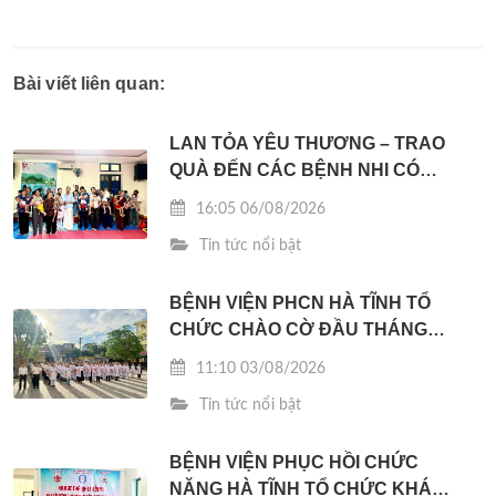
Bài viết liên quan:
LAN TỎA YÊU THƯƠNG – TRAO
QUÀ ĐẾN CÁC BỆNH NHI CÓ
HOÀN CẢNH KHÓ KHĂN
16:05 06/08/2026
Tin tức nổi bật
BỆNH VIỆN PHCN HÀ TĨNH TỔ
CHỨC CHÀO CỜ ĐẦU THÁNG
08/2026
11:10 03/08/2026
Tin tức nổi bật
BỆNH VIỆN PHỤC HỒI CHỨC
NĂNG HÀ TĨNH TỔ CHỨC KHÁM