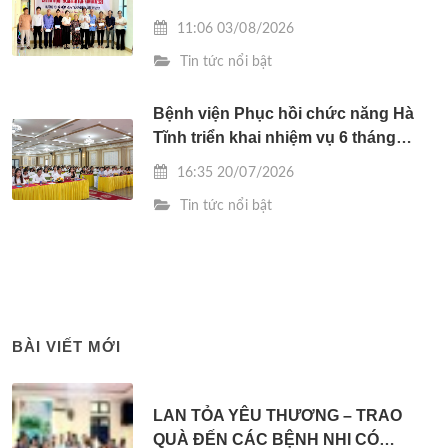
SỨC KHỎE MIỄN PHÍ CHO
11:06 03/08/2026
THƯƠNG BINH TẠI XÃ CẨM BÌNH
Tin tức nổi bật
Bệnh viện Phục hồi chức năng Hà
Tĩnh triển khai nhiệm vụ 6 tháng
cuối năm 2026
16:35 20/07/2026
Tin tức nổi bật
BÀI VIẾT MỚI
LAN TỎA YÊU THƯƠNG – TRAO
QUÀ ĐẾN CÁC BỆNH NHI CÓ